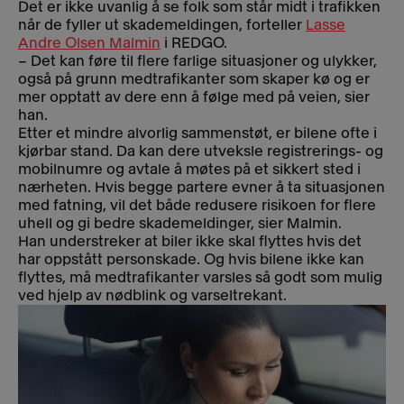
Det er ikke uvanlig å se folk som står midt i trafikken
når de fyller ut skademeldingen, forteller
Lasse
Andre Olsen Malmin
i REDGO.
– Det kan føre til flere farlige situasjoner og ulykker,
også på grunn medtrafikanter som skaper kø og er
mer opptatt av dere enn å følge med på veien, sier
han.
Etter et mindre alvorlig sammenstøt, er bilene ofte i
kjørbar stand. Da kan dere utveksle registrerings- og
mobilnumre og avtale å møtes på et sikkert sted i
nærheten. Hvis begge partere evner å ta situasjonen
med fatning, vil det både redusere risikoen for flere
uhell og gi bedre skademeldinger, sier Malmin.
Han understreker at biler ikke skal flyttes hvis det
har oppstått personskade. Og hvis bilene ikke kan
flyttes, må medtrafikanter varsles så godt som mulig
ved hjelp av nødblink og varseltrekant.