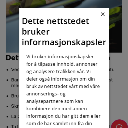
×
Dette nettstedet
bruker
informasjonskapsler
Vi bruker informasjonskapsler
Dette gjør du etter en kollisjon
for å tilpasse innhold, annonser
Ved personskade, ring lege og eventuelt politi.
og analysere trafikken vår. Vi
deler også informasjon om din
Bare materielle skader? De kan erstattes. Pust
bruk av nettstedet vårt med våre
med magen og stress ned.
annonserings- og
Bruk refleksvest når du går ut av bilen.
analysepartnere som kan
Skru på varsellys og sett ut varseltrekant
kombinere den med annen
informasjon du har gitt dem eller
La barn vente i bilen om mulig.
som de har samlet inn fra din
Ta bilder og video av skader på kjøretøy samt