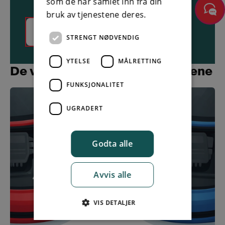
som de har samlet inn fra din
bruk av tjenestene deres.
987 02222
STRENGT NØDVENDIG
YTELSE
MÅLRETTING
De vanligste assistanseårsakene
FUNKSJONALITET
UGRADERT
Godta alle
Avvis alle
VIS DETALJER