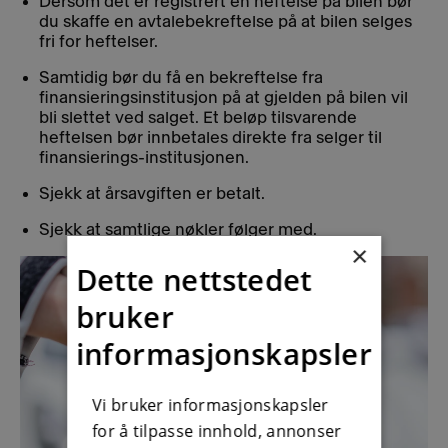
Dersom det er registrert en heftelse på bilen bør
du skaffe en avtalebekreftelse på at bilen selges
fri for heftelser.
Samtidig bør du få en bekreftelse fra
finansieringsinstitusjon på at gjelden på bilen vil
bli slettet ved salget. Et beløp tilsvarende
heftelsen bør innbetales direkte fra selger til
finansierings-institusjonen.
Sjekk at årsavgiften er betalt.
Sjekk at samtlige nøkler følger med.
×
Dette nettstedet
bruker
informasjonskapsler
Vi bruker informasjonskapsler
for å tilpasse innhold, annonser