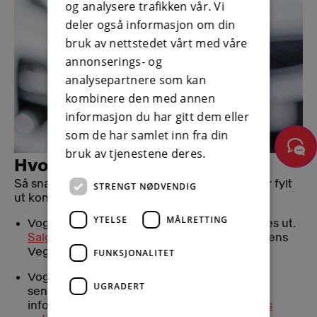
og analysere trafikken vår. Vi
deler også informasjon om din
bruk av nettstedet vårt med våre
annonserings- og
analysepartnere som kan
kombinere den med annen
informasjon du har gitt dem eller
som de har samlet inn fra din
bruk av tjenestene deres.
Hvordan fullføre kjøpet
Så snart kjøper og selger er enig om pris og har fylt
STRENGT NØDVENDIG
ut kontrakten, må følgende gjøres:
YTELSE
MÅLRETTING
Vognkort del 2 og eller salgsmelding må fylles ut.
Salgsmelding
kan lastes ned direkte fra Statens
Vegvesen sine sider​.
FUNKSJONALITET
Vognkortets del 1 skal ligge i bilen. Del 2 skal
UGRADERT
sendes til nærmeste trafikkstasjon. Mer
informasjon om dette finnes på
vegvesenets