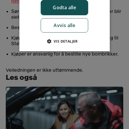
nettsider.
Godta alle
Sørg for at penger blir overført og at heftelser blir
slettet.
Avvis alle
Bestill forsikring.
Kjøper er ansvarlig for å sende omregistrering til
VIS DETALJER
Statens Vegvesen.
Kjøper er ansvarlig for å bestille nye bombrikker.
Veiledningen er ikke uttømmende.
Les også