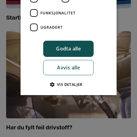
FUNKSJONALITET
Starthjelp ved bruk av startkabler
UGRADERT
Godta alle
Avvis alle
VIS DETALJER
Har du fylt feil drivstoff?