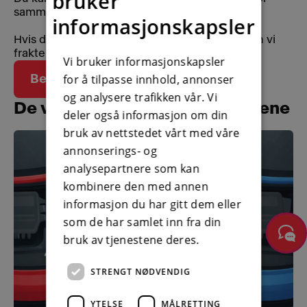
bruker
samme distanse.
informasjonskapsler
Hvis du bor mer enn 100 km fra verkstedet, kan vi
frakte bilen hjem for deg, etter reparasjon.
Vi bruker informasjonskapsler
for å tilpasse innhold, annonser
Bestill veihjelp her
og analysere trafikken vår. Vi
De vanligste assistanseårsakene
deler også informasjon om din
bruk av nettstedet vårt med våre
annonserings- og
analysepartnere som kan
kombinere den med annen
informasjon du har gitt dem eller
som de har samlet inn fra din
bruk av tjenestene deres.
STRENGT NØDVENDIG
YTELSE
MÅLRETTING