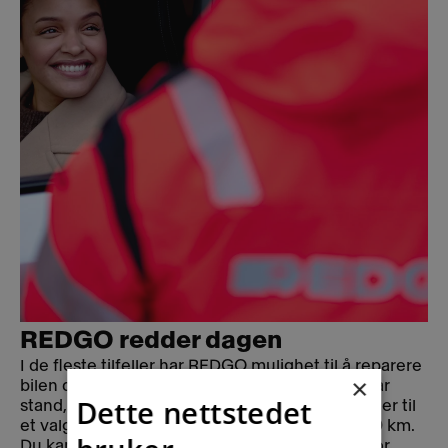
REDGO redder dagen
I de fleste tilfeller har REDGO mulighet til å reparere
×
bilen din på stedet. Hvis vi ikke får bilen i kjørbar
Dette nettstedet
stand, frakter vi bilen til nærmeste verksted, eller til
et valgfritt verksted innenfor en distanse på 30 km.
Du kan også få bilen transportert hjem, innenfor