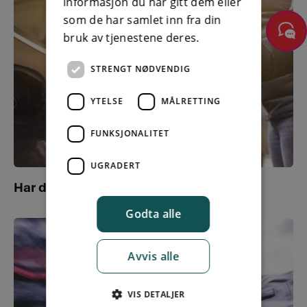
informasjon du har gitt dem eller
som de har samlet inn fra din
bruk av tjenestene deres.
STRENGT NØDVENDIG
YTELSE
MÅLRETTING
FUNKSJONALITET
UGRADERT
Har du fylt feil drivstoff?
Godta alle
Avvis alle
VIS DETALJER