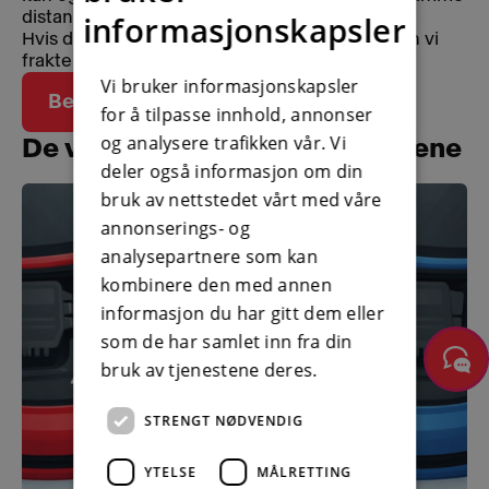
distanse.
informasjonskapsler
Hvis du bor mer enn 100 km fra verkstedet, kan vi
frakte bilen hjem for deg, etter reparasjon.
Vi bruker informasjonskapsler
Bestill veihjelp her
for å tilpasse innhold, annonser
og analysere trafikken vår. Vi
De vanligste assistanseårsakene
deler også informasjon om din
bruk av nettstedet vårt med våre
annonserings- og
analysepartnere som kan
kombinere den med annen
informasjon du har gitt dem eller
som de har samlet inn fra din
bruk av tjenestene deres.
STRENGT NØDVENDIG
YTELSE
MÅLRETTING