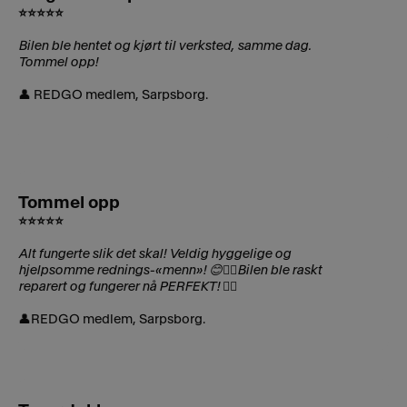
⭐⭐⭐⭐⭐
Bilen ble hentet og kjørt til verksted, samme dag.
Tommel opp!
👤 REDGO medlem, Sarpsborg.
Tommel opp
⭐⭐⭐⭐⭐
Alt fungerte slik det skal! Veldig hyggelige og
hjelpsomme rednings-«menn»! 😊👌🏼Bilen ble raskt
reparert og fungerer nå PERFEKT! 👍🏼
👤REDGO medlem, Sarpsborg.