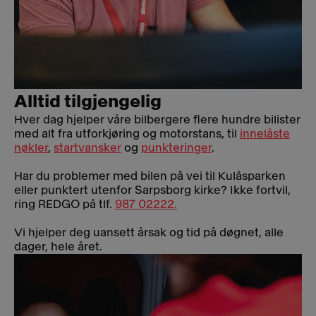
Alltid tilgjengelig
Hver dag hjelper våre bilbergere flere hundre bilister
med alt fra utforkjøring og motorstans, til
innelåste
nøkler
,
startvansker
og
punkteringer
.
Har du problemer med bilen på vei til Kulåsparken
eller punktert utenfor Sarpsborg kirke? Ikke fortvil,
ring REDGO på tlf.
987 02222.
Vi hjelper deg uansett årsak og tid på døgnet, alle
dager, hele året.