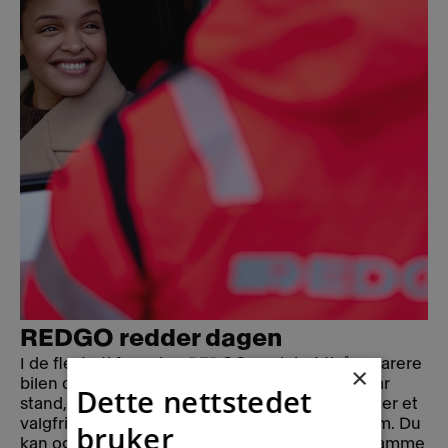
REDGO redder dagen
I de fleste tilfeller har REDGO mulighet til å reparere
×
bilen din på stedet. Hvis vi ikke får bilen i kjørbar
Dette nettstedet
stand, frakter vi bilen til nærmeste verksted, eller et
valgfritt verksted innenfor en distanse på 30 km. Du
bruker
kan også få bilen transportert hjem, innenfor samme