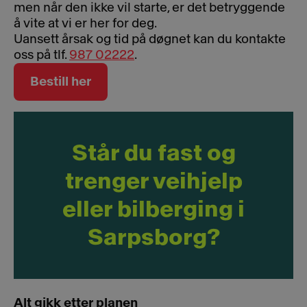
men når den ikke vil starte, er det betryggende
å vite at vi er her for deg.
Uansett årsak og tid på døgnet kan du kontakte
oss på tlf.
987 02222
.
Bestill her
Står du fast og
trenger veihjelp
eller bilberging i
Sarpsborg?
Alt gikk etter planen