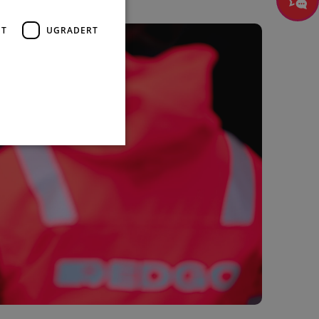
skal!
ET
UGRADERT