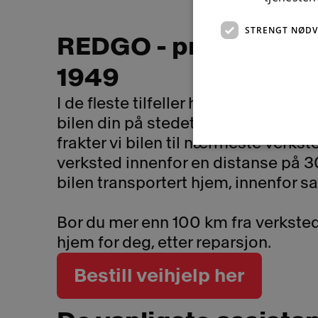
STRENGT NØD
REDGO - problemløse
1949
I de fleste tilfeller har REDGO mulig
bilen din på stedet. Hvis vi ikke får 
frakter vi bilen til nærmeste verksted
verksted innenfor en distanse på 3
bilen transportert hjem, innenfor 
Bor du mer enn 100 km fra verkstede
hjem for deg, etter reparsjon.
Bestill veihjelp her