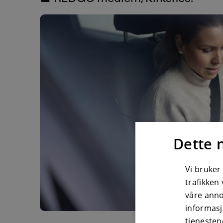
Dette 
Vi bruker
trafikken
våre ann
informasj
tjenesten