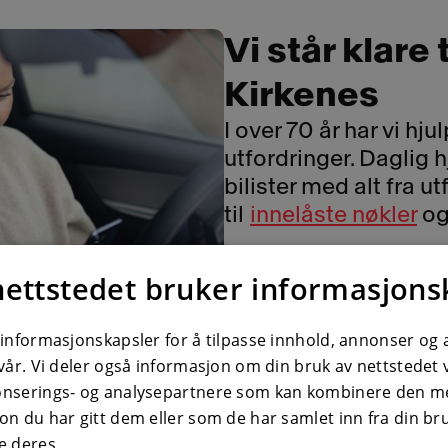
Vi står klare 
Kirkenes
I over 70 år har vi hj
utfordringer. Daglig h
bilister med alt fra u
til
innelåste nøkler
o
Har du fått motorstopp
nettstedet bruker informasjons
punktert utenfor Gr
tlf.
987 02222
og få h
 informasjonskapsler for å tilpasse innhold, annonser og 
medarbeidere.
 vår. Vi deler også informasjon om din bruk av nettstedet
onserings- og analysepartnere som kan kombinere den 
Uhell skjer ofte på d
on du har gitt dem eller som de har samlet inn fra din br
husk at vi er tilgjenge
e deres.