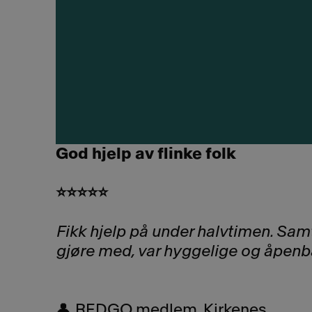
God hjelp av flinke folk
⭐⭐⭐⭐⭐
Fikk hjelp på under halvtimen. Sa
gjøre med, var hyggelige og åpenb
👤
REDGO medlem, Kirkenes.