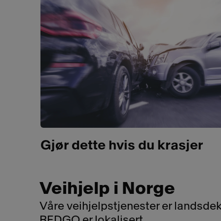
Gjør dette hvis du krasjer
Veihjelp i Norge
Våre veihjelpstjenester er landsd
REDGO er lokalisert.