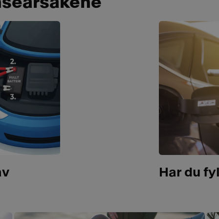
anseårsakene
av
Har du fyl