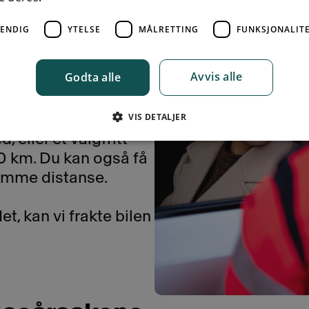
får deg videre dit du 
VENDIG
YTELSE
MÅLRETTING
FUNKSJONALIT
r siden
Avvis alle
Godta alle
het til å reparere
VIS DETALJER
bilen i kjørbar stand,
, eller et valgfritt
0 km. Du kan også få
samme distanse.
t, kan vi frakte bilen